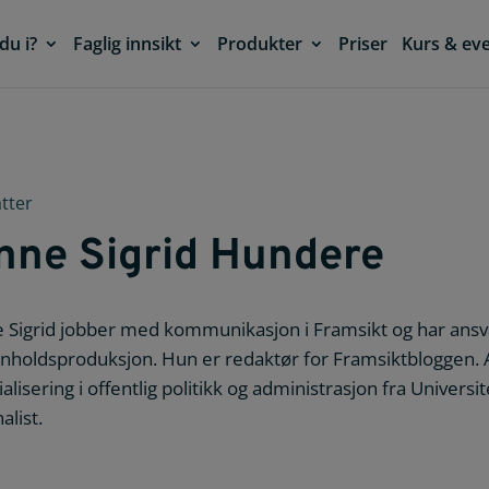
du i?
Faglig innsikt
Produkter
Priser
Kurs & ev
atter
nne Sigrid Hundere
 Sigrid jobber med kommunikasjon i Framsikt og har ans
nnholdsproduksjon. Hun er redaktør for Framsiktbloggen. 
alisering i offentlig politikk og administrasjon fra Universi
alist.