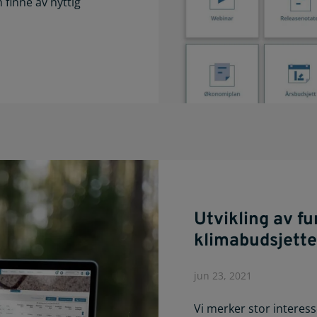
 finne av nyttig
Utvikling av fu
klimabudsjette
jun 23, 2021
Vi merker stor interess