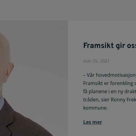
Framsikt gir os
mar 25, 2021
– Vår hovedmotivasjon 
Framsikt er forenkling o
få planene i en ny drakt
tråden, sier Ronny Fre
kommune.
Les mer