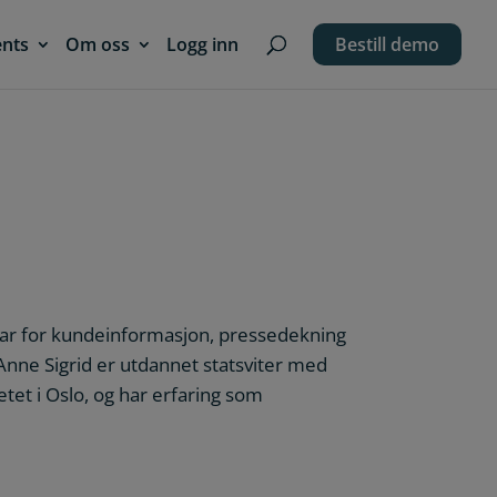
ents
Om oss
Logg inn
Bestill demo
var for kundeinformasjon, pressedekning
Anne Sigrid er utdannet statsviter med
tetet i Oslo, og har erfaring som