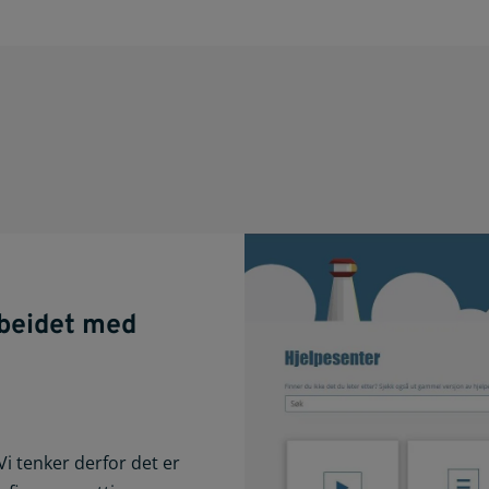
d
beidet med
i tenker derfor det er