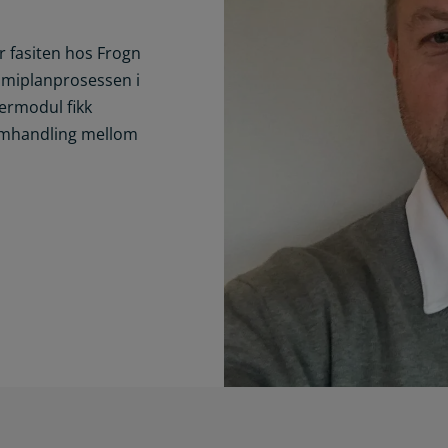
r fasiten hos Frogn
omiplanprosessen i
kermodul fikk
amhandling mellom