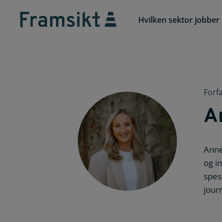
Hvilken sektor jobber 
Forf
A
Anne
og i
spesi
journ