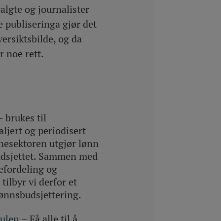
algte og journalister
e publiseringa gjør det
versiktsbilde, og da
ør noe rett.
 brukes til
aljert og periodisert
nesektoren utgjør lønn
budsjettet. Sammen med
efordeling og
tilbyr vi derfor et
lønnsbudsjettering.
ulen
– Få alle til å