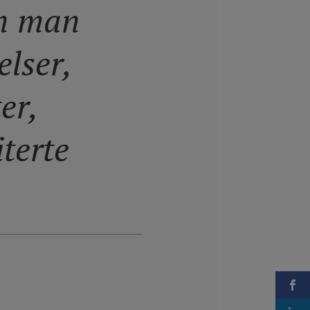
en man
elser,
er,
iterte