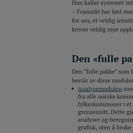
Han kaller systemet intu
– Framsikt har løst ma
for oss, et veldig intui
krever veldig mye oppl
Den «fulle p
Den “fulle pakke” som 
består av disse module
Analysemodulen
som 
fra alle norske kom
fylkeskommuner i et
grensesnitt. Dette gj
analyser og beregnin
grafisk, uten å bruke