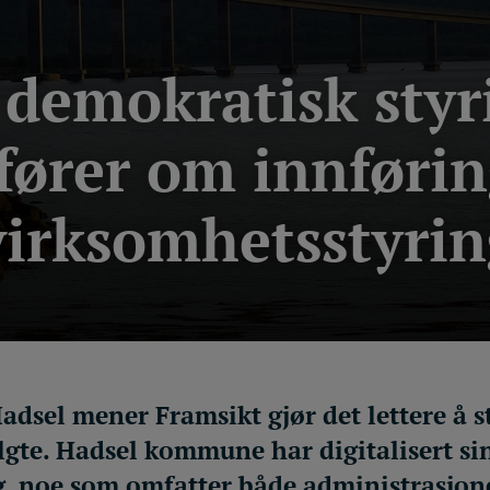
 demokratisk styri
fører om innførin
 virksomhetsstyri
adsel mener Framsikt gjør det lettere å
lgte. Hadsel kommune har digitalisert si
, noe som omfatter både administrasjone