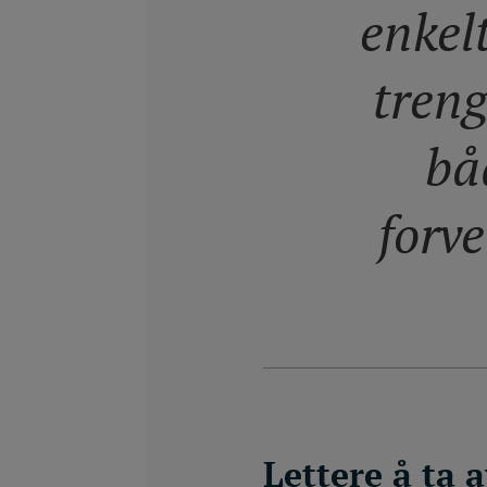
enkel
treng
bå
forve
Lettere å ta 