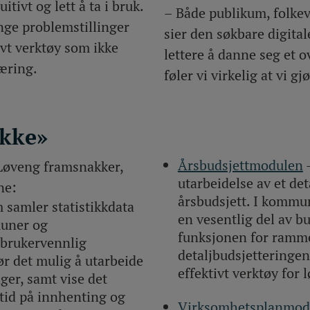
itivt og lett å ta i bruk.
– Både publikum, folkev
nge problemstillinger
sier den søkbare digital
tivt verktøy som ikke
lettere å danne seg et o
æring.
føler vi virkelig at vi gj
akke»
Årsbudsjettmodulen
–
Løveng framsnakker,
utarbeidelse av et det
ne:
årsbudsjett. I kommu
samler statistikkdata
en vesentlig del av 
muner og
funksjonen for ramm
 brukervennlig
detaljbudsjetteringen 
ør det mulig å utarbeide
effektivt verktøy for 
ger, samt vise det
 tid på innhenting og
Virksomhetsplanmod