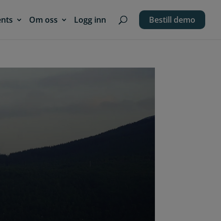
ents
Om oss
Logg inn
Bestill demo