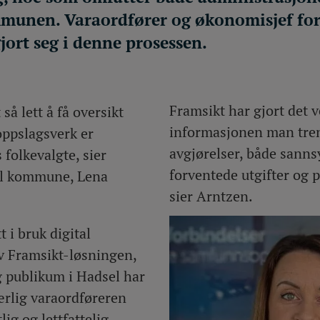
munen. Varaordfører og økonomisjef for
jort seg i denne prosessen.
Framsikt har gjort det v
så lett å få oversikt
informasjonen man tren
ppslagsverk er
avgjørelser, både sanns
 folkevalgte, sier
forventede utgifter og p
el kommune, Lena
sier Arntzen.
 i bruk digital
av Framsikt-løsningen,
g publikum i Hadsel har
Særlig varaordføreren
ig og lettfattelig