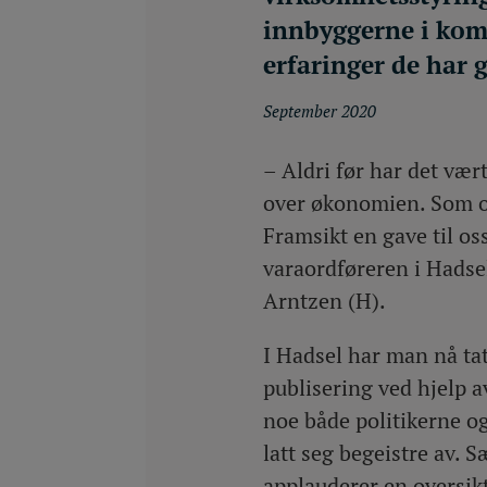
innbyggerne i kom
erfaringer de har g
September 2020
– Aldri før har det vært 
over økonomien. Som o
Framsikt en gave til oss
varaordføreren i Hads
Arntzen (H).
I Hadsel har man nå tatt
publisering ved hjelp 
noe både politikerne o
latt seg begeistre av. 
applauderer en oversiktl