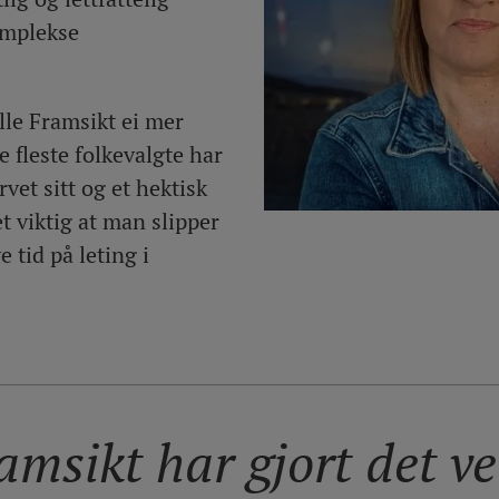
omplekse
kalle Framsikt ei mer
 fleste folkevalgte har
vet sitt og et hektisk
t viktig at man slipper
tid på leting i
amsikt har gjort det ve