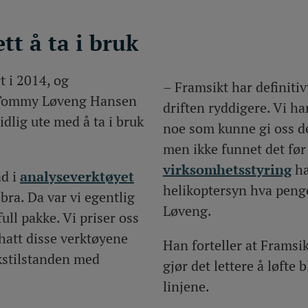
ett å ta i bruk
t i 2014, og
– Framsikt har definitivt
 Tommy Løveng Hansen
driften ryddigere. Vi ha
tidlig ute med å ta i bruk
noe som kunne gi oss d
men ikke funnet det fø
virksomhetsstyring
ha
ad i
analyseverktøyet
helikoptersyn hva penge
bra. Da var vi egentlig
Løveng.
 full pakke. Vi priser oss
 hatt disse verktøyene
Han forteller at Framsik
kstilstanden med
gjør det lettere å løfte 
linjene.