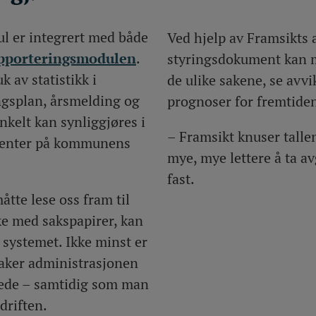
l er integrert med både
Ved hjelp av Framsikts 
pporteringsmodulen
.
styringsdokument kan m
k av statistikk i
de ulike sakene, se avv
ngsplan, årsmelding og
prognoser for fremtiden
nkelt kan synliggjøres i
– Framsikt knuser tallen
menter på kommunens
mye, mye lettere å ta av
fast.
måtte lese oss fram til
ke med sakspapirer, kan
 systemet. Ikke minst er
saker administrasjonen
trede – samtidig som man
driften.