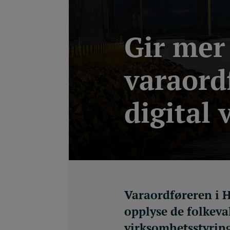
Gir mer
varaord
digital
Varaordføreren i H
opplyse de folkeva
virksomhetsstyring