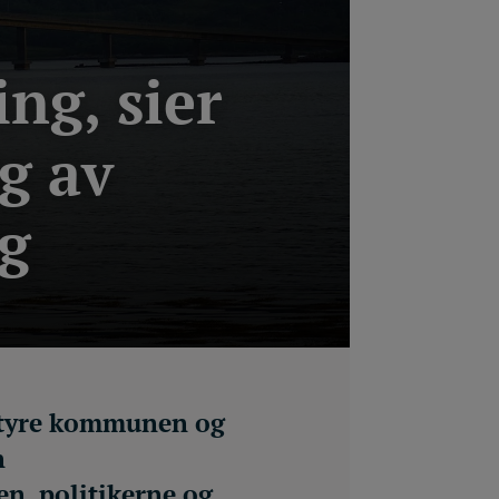
ng, sier
g av
ng
 styre kommunen og
n
n, politikerne og