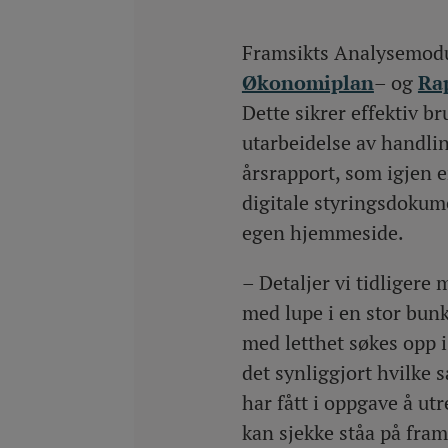
Framsikts Analysemodu
Økonomiplan
– og
Ra
Dette sikrer effektiv bru
utarbeidelse av handli
årsrapport, som igjen e
digitale styringsdoku
egen hjemmeside.
– Detaljer vi tidligere 
med lupe i en stor bun
med letthet søkes opp i
det synliggjort hvilke 
har fått i oppgave å u
kan sjekke ståa på fram