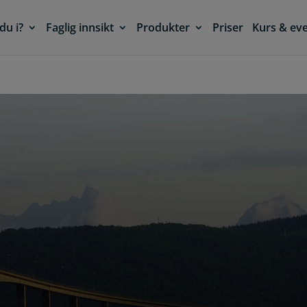
du i?
Faglig innsikt
Produkter
Priser
Kurs & ev