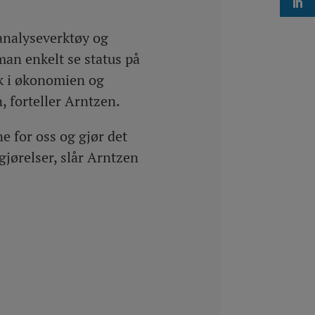
analyseverktøy og
an enkelt se status på
ik i økonomien og
, forteller Arntzen.
e for oss og gjør det
gjørelser, slår Arntzen