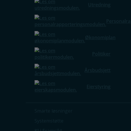
Utredning
Personalra
Økonomiplan
Politiker
Årsbudsjett
Eierstyring
Smarte løsninger
Systemstøtte
KI i Framsikt