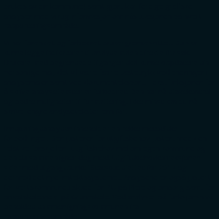
brukes av din kommune) samt gjort klar ferdige grafiske
analyser med viktig informasjon om nåsituasjonen på hvert
rapporteringsområde.
Vi har forenklet og forbedret brukergrensesnittet. Du skal
kunne legge indikatorer til analysemalen direkte fra søk.
Brukere med begrensede tilganger skal kunne oppdatere sin
personlige mal, det vil være færre tastetrykk ved endringer i
analysemaler samt ved dokumenteksport. Tekstfunksjonen for
å skrive analysetekster er forbedret. Den har nå stavekontroll
og bedre muligheter til formattering. Ikke minst kan du nå
skrive lengre analysetekster enn før.
Innsparingsanalysen inneholder en rekke metodiske
forbedringer. Den justerer for utgiftsbehov justert med den
relative forskjellen i utgiftsbehov mellom egen kommune og
den du sammenligner deg med. Utgiftsbehovkorreksjonen
skjer med utgangspunkt i Statsbudsjettet for 2017 og
dermed det nye inntektssystemet. Analysene er også justert
for vertskommunetilskudd for PU på Pleie og omsorg samt for
privatskoleandel på Grunnskole. Ved analyser på funksjonsnivå
beholdes sammenligningskommunen fra
rapporteringsområdet.