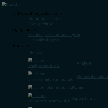
Hvilken sektor jobber du i?
Kommunal sektor
Statlig sektor
Faglig innsikt
Helhetlig virksomhetsstyring
Framsiktbloggen
Produkter
Moduler
Analyse
Virksomhetsplan
Planer
Rapportering