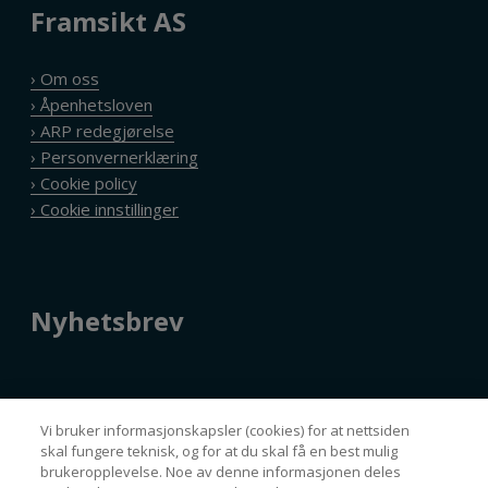
Framsikt AS
› Om oss
› Åpenhetsloven
› ARP redegjørelse
› Personvernerklæring
› Cookie policy
Nyhetsbrev
Vi bruker informasjonskapsler (cookies) for at nettsiden
skal fungere teknisk, og for at du skal få en best mulig
Kopibeskyttet © Framsikt AS – Nettside levert av
Nettrakett.no
brukeropplevelse. Noe av denne informasjonen deles