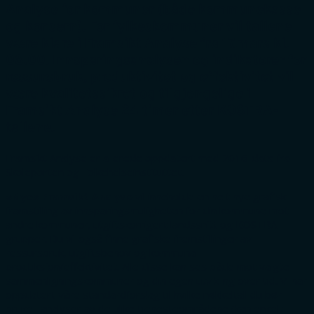
Analyse for kommuner (både kommunekasse
og konsern). For fylkeskommuner vil tallene
være klare i Framsikt Analyse fra 17.mars kl.
08.00. Innsparingsanalysen og indikatorer for
ressursbruk, produktivitet og effektivitet vil
være kvalitetssikret og tilgjengelige i
Framsikt Analyse 24 timer etter KOSTRA-
tallene.
Framsikt Analyse er allerede oppdatert med 2016-data fra
Skoleporten og Folkehelseinstituttet.
«Nye» Framsikt Analyse
vil inneholde en helt nye grafisk
framstilling av innsparingsmuligheten for din kommune mot
andre kommuner, utgiftskorrigert landssnitt og KOSTRA-
grupper. Du vil også finne grafiske fremstillinger av
ressursbruk, utgiftsbehov og kommunal
produksjon/effektivitet. Alle disse kan ses både mot valgte
sammenligningskommuner og din egen utvikling over tid. Vi har
oppdatert våre standardforslag til hvilke nøkkeltall du bør
bruke i analyser av de ulike tjenesteområdene (kan enkelt