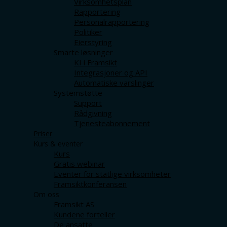
Virksomhetsplan
Rapportering
Personalrapportering
Politiker
Eierstyring
Smarte løsninger
KI i Framsikt
Integrasjoner og API
Automatiske varslinger
Systemstøtte
Support
Rådgivning
Tjenesteabonnement
Priser
Kurs & eventer
Kurs
Gratis webinar
Eventer for statlige virksomheter
Framsiktkonferansen
Om oss
Framsikt AS
Kundene forteller
De ansatte