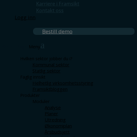
Karriere i Framsikt
Kontakt oss
Logg inn
Bestill demo
Select Page
Hvilken sektor jobber du i?
Kommunal sektor
Statlig sektor
Faglig innsikt
Helhetlig virksomhetsstyring
Framsiktbloggen
Produkter
Moduler
Analyse
Planer
Utredning
Økonomiplan
Årsbudsjett