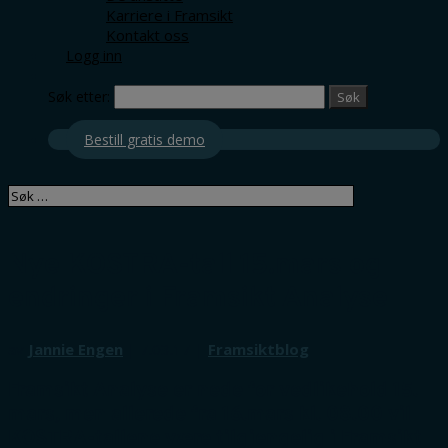
Karriere i Framsikt
Kontakt oss
Logg inn
Søk etter:
Bestill gratis demo
Nye KOSTRA-tall 15.mars og
endringer i Framsikt Analyse
av
Jannie Engen
|
7.03.17
|
Framsiktblog
Framsikt Analyse er nede for vedlikehold 15.
mars, men allerede fra 16.mars kl. 08.00 vil
KOSTRA-tallene være tilgjengelig i Framsikt