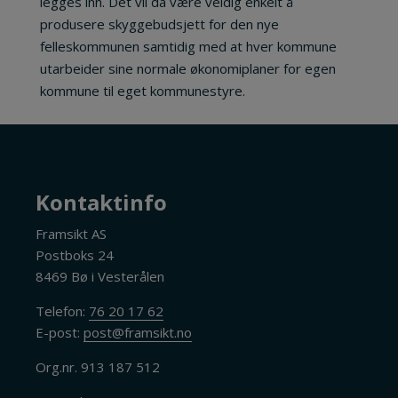
legges inn. Det vil da være veldig enkelt å
produsere skyggebudsjett for den nye
felleskommunen samtidig med at hver kommune
utarbeider sine normale økonomiplaner for egen
kommune til eget kommunestyre.
Kontaktinfo
Framsikt AS
Postboks 24
8469 Bø i Vesterålen
Telefon:
76 20 17 62
E-post:
post@framsikt.no
Org.nr. 913 187 512