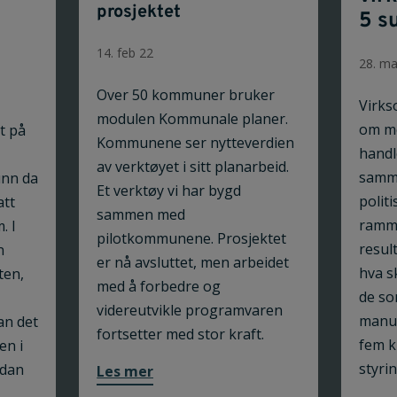
prosjektet
5 s
14. feb 22
28. ma
Over 50 kommuner bruker
Virks
modulen Kommunale planer.
om me
t på
Kommunene ser nytteverdien
handl
av verktøyet i sitt planarbeid.
samm
unn da
Et verktøy vi har bygd
polit
att
sammen med
ramme
. I
pilotkommunene. Prosjektet
resul
n
er nå avsluttet, men arbeidet
hva s
ten,
med å forbedre og
de so
videreutvikle programvaren
manue
an det
fortsetter med stor kraft.
fem k
en i
styrin
rdan
Les mer