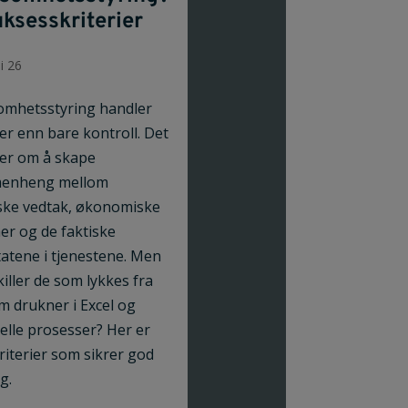
uksesskriterier
i 26
omhetsstyring handler
r enn bare kontroll. Det
er om å skape
enheng mellom
iske vedtak, økonomiske
r og de faktiske
tatene i tjenestene. Men
killer de som lykkes fra
m drukner i Excel og
lle prosesser? Her er
riterier som sikrer god
g.