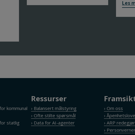
Les 
Ressurser
Framsik
 for kommunal
› Balansert målstyring
› Om oss
› Ofte stilte spørsmål
› Åpenhetslov
or statlig
› Data for AI-agenter
› ARP redegjør
› Personverner