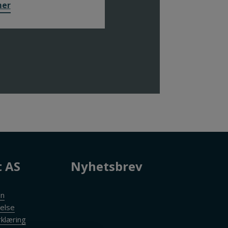
mer
t AS
Nyhetsbrev
en
else
klæring