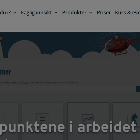
du i?
Faglig innsikt
Produkter
Priser
Kurs & ev
punktene i arbeide