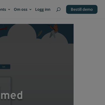
ents
Om oss
Logg inn
Bestill demo
t med