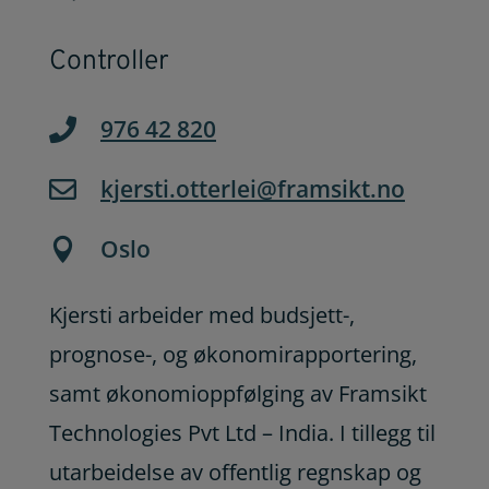
Controller
976 42 820

kjersti.otterlei@framsikt.no

Oslo

Kjersti arbeider
med budsjett-,
prognose-, og økonomirapportering,
samt økonomioppfølging av Framsikt
Technologies Pvt Ltd – India. I tillegg til
utarbeidelse av offentlig regnskap og