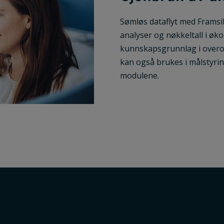
Sømløs dataflyt med Framsi
analyser og nøkkeltall i øk
kunnskapsgrunnlag i overo
kan også brukes i målstyri
modulene.