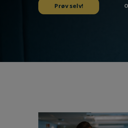
Prøv selv!
O