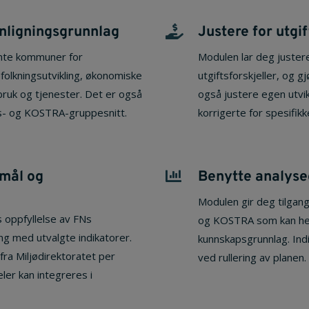
nligningsgrunnlag
Justere for utgi

ante kommuner for
Modulen lar deg justere
folkningsutvikling, økonomiske
utgiftsforskjeller, og
sbruk og tjenester. Det er også
også justere egen utvikl
ds- og KOSTRA-gruppesnitt.
korrigerte for spesifikk
mål og
Benytte analys

Modulen gir deg tilgang
oppfyllelse av FNs
og KOSTRA som kan hent
ng med utvalgte indikatorer.
kunnskapsgrunnlag. Ind
fra Miljødirektoratet per
ved rullering av planen.
ler kan integreres i