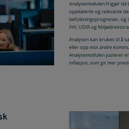
Analysemodulen frigjør tid ti
oppdaterte og relevante d
befolkningsprognoser, og in
FHI, UDIR og Miljødirektora
Analysen kan brukes til å
eller opp mot andre kommu
Analysemodulen justerer en
inflasjon, som gir mer presi
sk