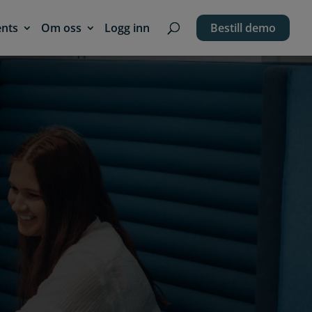
ents
Om oss
Logg inn
Bestill demo