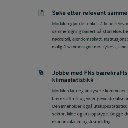
Søke etter relevant samme

Modulen gjør det enkelt å finne relev
sammenligning basert på størrelse, be
nøkkeltall, eiendomsskatt, institusjon
mulig å sammenligne mot fylkes-, lan
Jobbe med FNs bærekrafts

klimastatistikk
Modulen lar deg analysere kommunens 
bærekraftmål og viser gevinstrealiseri
Den inneholder også utslippsstatistikk 
sektor, kilde og utslippstype. Begge de
økonomiplanen og årsmelding.