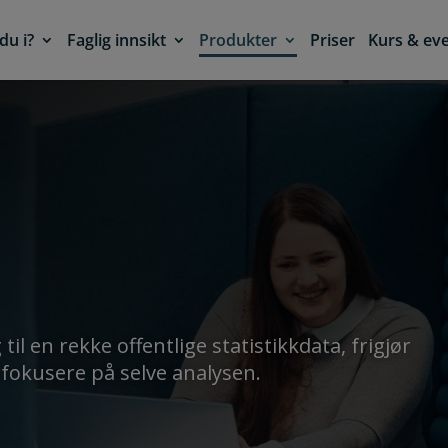
du i?
Faglig innsikt
Produkter
Priser
Kurs & ev
il en rekke offentlige statistikkdata, frigjør
 fokusere på selve analysen.