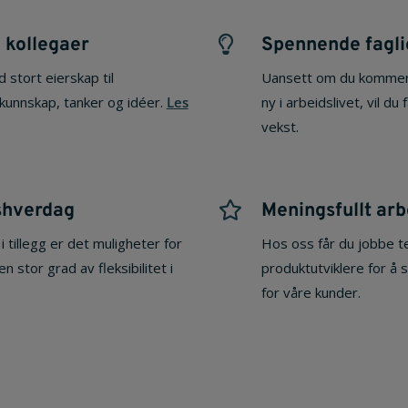
 kollegaer
Spennende fagli

 stort eierskap til
Uansett om du kommer t
 kunnskap, tanker og idéer.
Les
ny i arbeidslivet, vil du
vekst.
dshverdag
Meningsfullt arb

 i tillegg er det muligheter for
Hos oss får du jobbe t
n stor grad av fleksibilitet i
produktutviklere for å s
for våre kunder.