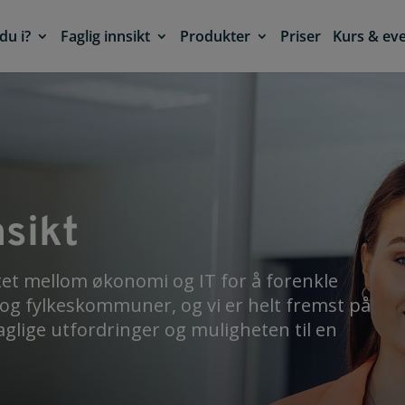
du i?
Faglig innsikt
Produkter
Priser
Kurs & ev
msikt
tet mellom økonomi og IT for å forenkle
g fylkeskommuner, og vi er helt fremst på
faglige utfordringer og muligheten til en