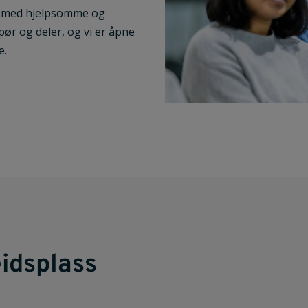
jø med hjelpsomme og
 spør og deler, og v
i er åpne
e.
idsplass