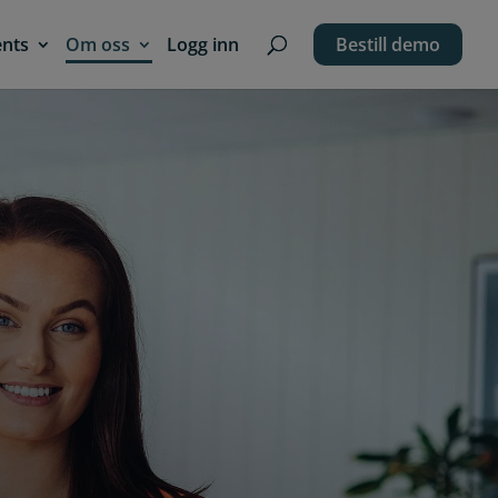
ents
Om oss
Logg inn
Bestill demo