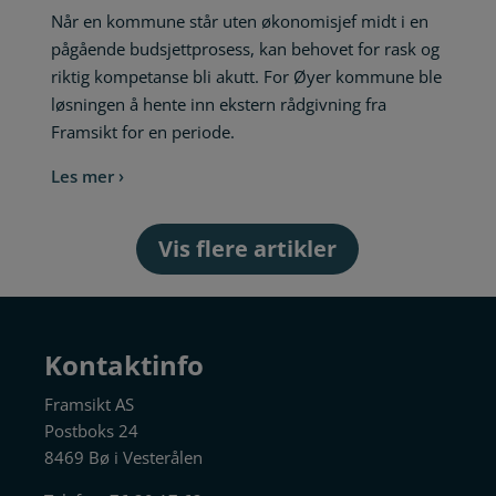
Når en kommune står uten økonomisjef midt i en
pågående budsjettprosess, kan behovet for rask og
riktig kompetanse bli akutt. For Øyer kommune ble
løsningen å hente inn ekstern rådgivning fra
Framsikt for en periode.
Les mer ›
Vis flere artikler
Kontaktinfo
Framsikt AS
Postboks 24
8469 Bø i Vesterålen