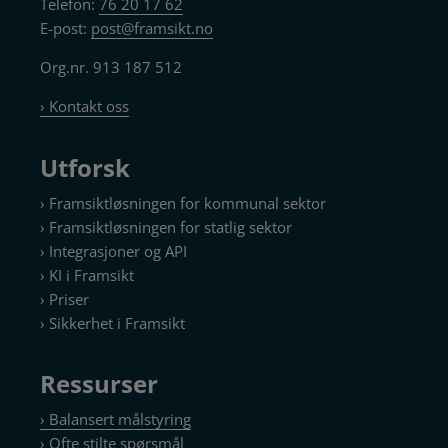
Telefon:
76 20 17 62
E-post:
post@framsikt.no
Org.nr. 913 187 512
› Kontakt oss
Utforsk
› Framsiktløsningen for kommunal sektor
› Framsiktløsningen for statlig sektor
› Integrasjoner og API
› KI i Framsikt
› Priser
› Sikkerhet i Framsikt
Ressurser
› Balansert målstyring
› Ofte stilte spørsmål