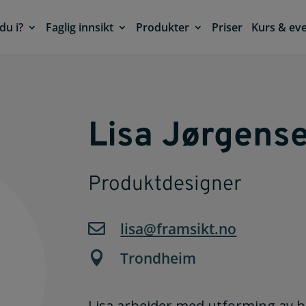
du i?
Faglig innsikt
Produkter
Priser
Kurs & ev
Lisa Jørgens
Produktdesigner
lisa@framsikt.no

Trondheim

Lisa arbeider med utforming av 