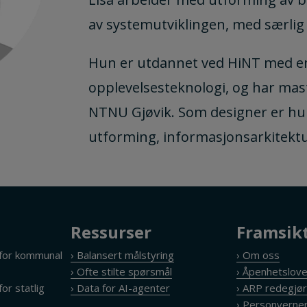
av systemutviklingen, med særlig 
Hun er utdannet ved HiNT med en 
opplevelsesteknologi, og har mast
NTNU Gjøvik. Som designer er hun
utforming, informasjonsarkitektu
Ressurser
Framsik
 for kommunal
› Balansert målstyring
› Om oss
› Ofte stilte spørsmål
› Åpenhetslov
or statlig
› Data for AI-agenter
› ARP redegjør
› Personverner