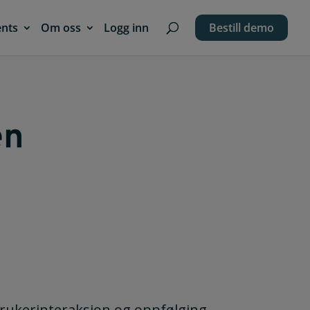
ents
Om oss
Logg inn
Bestill demo
en
brukerinteraksjon og oppfølging