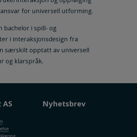
ansvar for universell utforming.
bachelor i spill- og
er i interaksjonsdesign fra
 særskilt opptatt av universell
r og klarspråk.
t AS
Nyhetsbrev
en
else
klæring