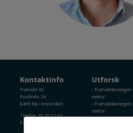
Kontaktinfo
Utforsk
Framsikt AS
› Framsiktløsningen
Postboks 24
sektor
8469 Bø i Vesterålen
› Framsiktløsningen f
sektor
Telefon:
76 20 17 62
› Integrasjoner og 
E-post:
post@framsikt.no
› KI i Framsikt
› Priser