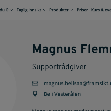
du i?
Faglig innsikt
Produkter
Priser
Kurs & ev
Magnus Flem
Supportrådgiver
magnus.hellsaa@framsikt.

Bø i Vesterålen
