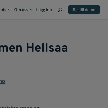
ents
Om oss
Logg inn
Bestill demo
men Hellsaa
no