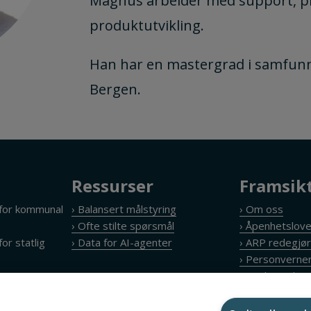
Magnus arbeider med support, pr
produktutvikling.
Han har en mastergrad i samfunn
Bergen.
Ressurser
Framsik
 for kommunal
› Balansert målstyring
› Om oss
› Ofte stilte spørsmål
› Åpenhetslov
or statlig
› Data for AI-agenter
› ARP redegjør
› Personverner
API
› Cookie policy