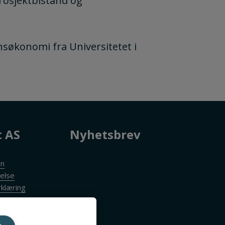
osjektbistand og
søkonomi fra Universitetet i
t AS
Nyhetsbrev
en
else
klæring