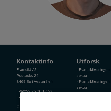
Kontaktinfo
Utforsk
Framsikt AS
› Framsiktløsningen
Postboks 24
sektor
8469 Bø i Vesterålen
› Framsiktløsningen f
sektor
Telefon:
76 20 17 62
› Integrasjoner og 
E-post:
post@framsikt.no
› KI i Framsikt
› Priser
Org.nr. 913 187 512
› Sikkerhet i Framsik