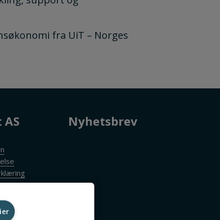
nsøkonomi fra UiT – Norges
t AS
Nyhetsbrev
en
else
klæring
ier