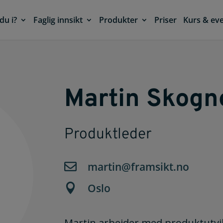
du i?
Faglig innsikt
Produkter
Priser
Kurs & ev
Martin Skogn
Produktleder
martin@framsikt.no

Oslo

Martin arbeider med produktutvi