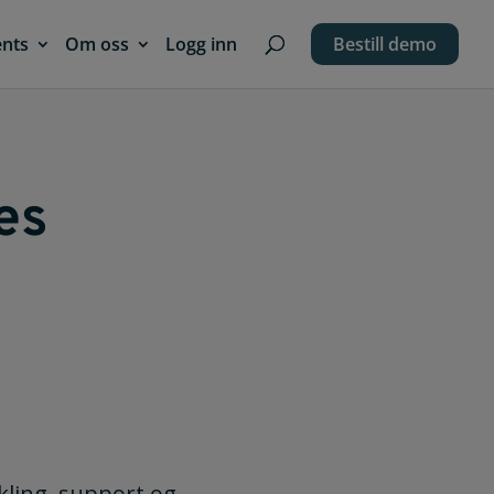
ents
Om oss
Logg inn
Bestill demo
es
kling, support og