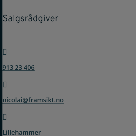
Salgsrådgiver

913 23 406

nicolai@framsikt.no

Lillehammer