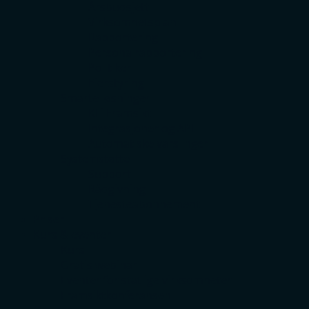
Årsbudsjett
Virksomhetsplan
Rapportering
Personalrapportering
Politiker
Eierstyring
Smarte løsninger
KI i Framsikt
Integrasjoner og API
Automatiske varslinger
Systemstøtte
Support
Rådgivning
Tjenesteabonnement
Priser
Kurs & eventer
Kurs
Gratis webinar
Eventer for statlige virksomheter
Framsiktkonferansen