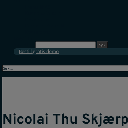
Om oss
Framsikt AS
Kundene forteller
De ansatte
Karriere i Framsikt
Kontakt oss
Logg inn
Søk etter:
Bestill gratis demo
Nicolai Thu Skjær