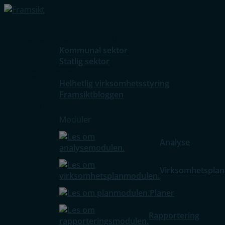
Hvilken sektor jobber du i?
Kommunal sektor
Statlig sektor
Faglig innsikt
Helhetlig virksomhetsstyring
Framsiktbloggen
Produkter
Moduler
Analyse
Virksomhetsplan
Planer
Rapportering