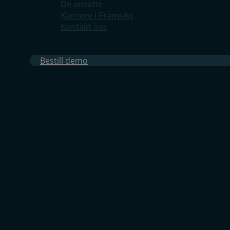
De ansatte
Karriere i Framsikt
Kontakt oss
Logg inn
Bestill demo
Select Page
Hvilken sektor jobber du i?
Kommunal sektor
Statlig sektor
Faglig innsikt
Helhetlig virksomhetsstyring
Framsiktbloggen
Produkter
Moduler
Analyse
Planer
Utredning
Økonomiplan