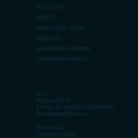
KI i Framsikt
Support
Integrasjoner og API
Rådgivning
Automatiske varslinger
Tjenesteabonnement
Priser
Kurs & events
Kurs
Gratis webinar
Eventer for statlige virksomheter
Framsiktkonferansen
Om oss
Framsikt AS
Kundene forteller