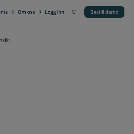
ents
Om oss
Logg inn
Bestill demo