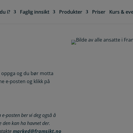
du i?
Faglig innsikt
Produkter
Priser
Kurs & ev
du oppga og du bør motta
ne e-posten og klikk på
e-posten ber vi deg også å
le den kan ha havnet der.
ontakte
marked@framsikt.no