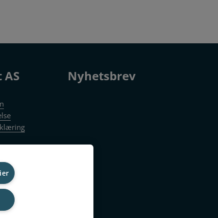
t AS
Nyhetsbrev
en
else
klæring
ier