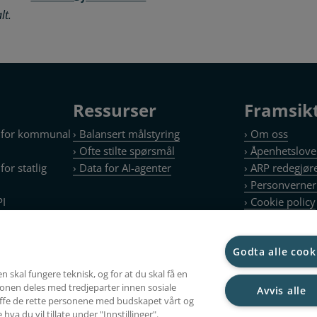
lt.
Ressurser
Framsik
n for kommunal
› Balansert målstyring
› Om oss
› Ofte stilte spørsmål
› Åpenhetslov
or statlig
› Data for AI-agenter
› ARP redegjør
› Personverner
PI
› Cookie policy
Godta alle cook
t
n skal fungere teknisk, og for at du skal få en
onen deles med tredjeparter innen sosiale
Avvis alle
reffe de rette personene med budskapet vårt og
hva du vil tillate under "Innstillinger".