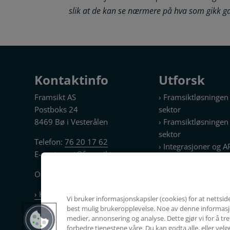
slik at de kan se nærmere på hva som gikk ga
Kontaktinfo
Utforsk
Framsikt AS
› Framsiktløsninge
Postboks 24
sektor
8469 Bø i Vesterålen
› Framsiktløsningen f
sektor
Telefon:
76 20 17 62
› Integrasjoner og A
E-post:
post@framsikt.no
› KI i Framsikt
› Priser
Org.nr. 913 187 512
› Sikkerhet i Framsik
› Kontakt oss
Vi bruker informasjonskapsler (cookies) for at nettside
best mulig brukeropplevelse. Noe av denne informasj
medier, annonsering og analyse. Dette gjør vi for å t
forbedre tjenestene våre. Du kan godta alle, eller velge 