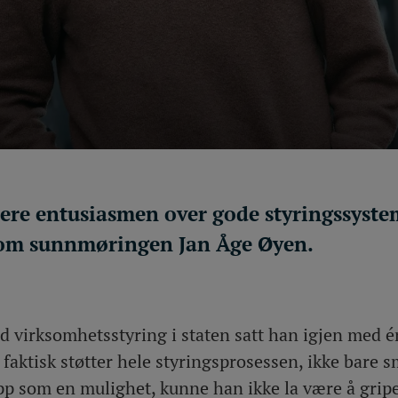
re entusiasmen over gode styringssyste
som sunnmøringen Jan Åge Øyen.
 virksomhetsstyring i staten satt han igjen med én
faktisk støtter hele styringsprosessen, ikke bare s
pp som en mulighet, kunne han ikke la være å grip