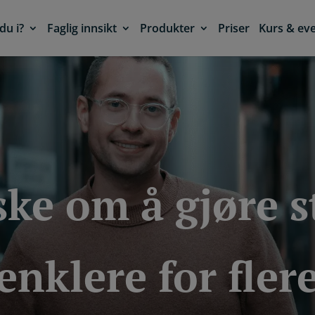
du i?
Faglig innsikt
Produkter
Priser
Kurs & ev
ske om å gjøre s
enklere for fler