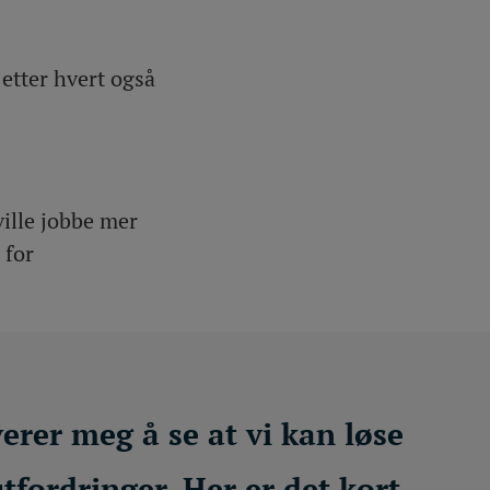
etter hvert også
ville jobbe mer
 for
erer meg å se at vi kan løse
tfordringer. Her er det kort