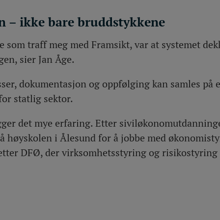
n – ikke bare bruddstykkene
e som traff meg med Framsikt, var at systemet dek
en, sier Jan Åge.
sser, dokumentasjon og oppfølging kan samles på e
or statlig sektor.
igger det mye erfaring. Etter siviløkonomutdanning
 høyskolen i Ålesund for å jobbe med økonomistyri
etter DFØ, der virksomhetsstyring og risikostyring 