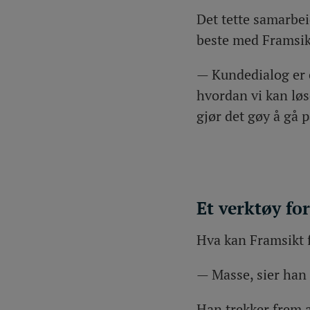
Det tette samarbe
beste med Framsik
— Kundedialog er e
hvordan vi kan lø
gjør det gøy å gå 
Et verktøy for
Hva kan Framsikt f
— Masse, sier han 
Han trekker frem a