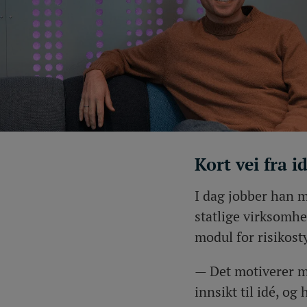
Kort vei fra id
I dag jobber han m
statlige virksomhet
modul for risikost
— Det motiverer me
innsikt til idé, og 