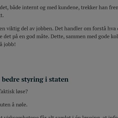
idet, både internt og med kundene, trekker han fr
t.
n viktig del av jobben. Det handler om forstå hva 
se det på en god måte. Dette, sammen med gode koll
på jobb!
 bedre styring i staten
aktisk løse?
uten å nøle.
t virksomhetene får alt samlet i én løsning, at info