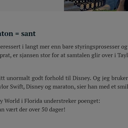
ton = sant
eressert i langt mer enn bare styringsprosesser og
prat, er sjansen stor for at samtalen glir over i Tay
itt unormalt godt forhold til Disney. Og jeg bruk
ylor Swift, Disney og maraton, sier han med et smil
ey World i Florida understreker poenget:
han vært der over 50 dager!