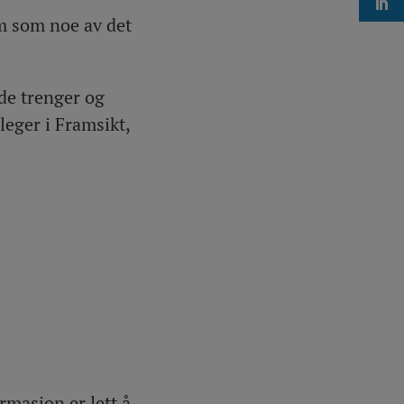
em som noe av det
de trenger og
eger i Framsikt,
rmasjon er lett å