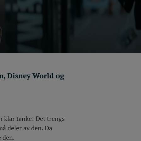
m, Disney World og
 klar tanke: Det trengs
må deler av den. Da
e den.