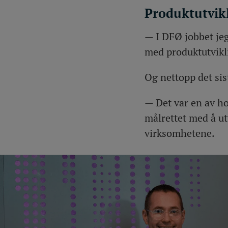
Produktutvik
— I DFØ jobbet je
med produktutvikli
Og nettopp det sis
— Det var en av ho
målrettet med å ut
virksomhetene.