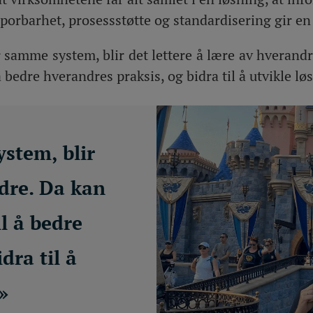
 sporbarhet, prosessstøtte og standardisering gir en
r samme system, blir det lettere å lære av hverand
å bedre hverandres praksis, og bidra til å utvikle l
stem, blir
ndre. Da kan
l å bedre
dra til å
»