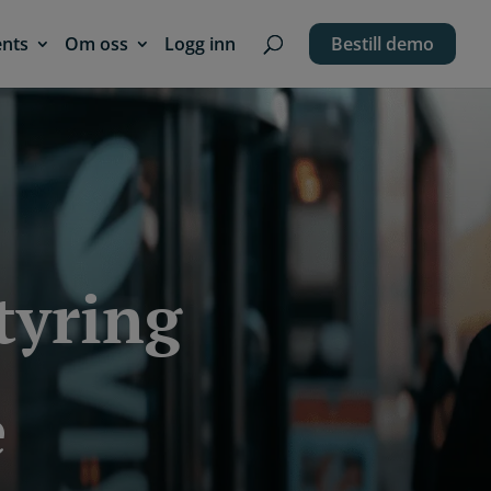
ents
Om oss
Logg inn
Bestill demo
tyring
e