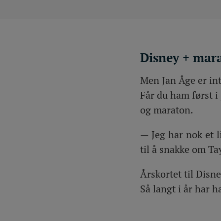
Disney + mara
Men Jan Åge er int
Får du ham først i 
og maraton.
— Jeg har nok et l
til å snakke om Ta
Årskortet til Disn
Så langt i år har 