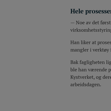
Hele prosesse
— Noe av det først
virksomhetsstyring
Han liker at prose
mangler i verktøy f
Bak fagligheten l
ble han værende på
Kystverket, og der
arbeidsdagen.