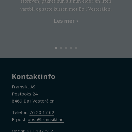
storbyen, pakket hun alt hun eide i en liten
varebil og satte kursen mot Bø i Vesterålen.
Les mer ›
Kontaktinfo
Framsikt AS
Postboks 24
8469 Bø i Vesterålen
Telefon:
76 20 17 62
E-post:
post@framsikt.no
Org.nr. 913 187 512