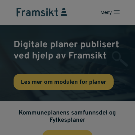
Digitale planer publisert
ved hjelp av Framsikt
Les mer om modulen for planer
Kommuneplanens samfunnsdel og
Fylkesplaner