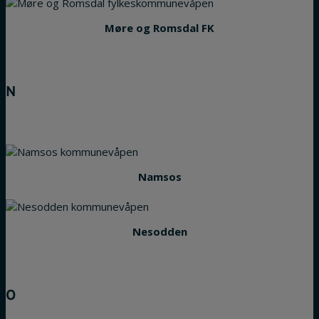
Møre og Romsdal FK
N
Namsos
Nesodden
O