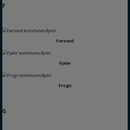
F
Farsund
Fjaler
Frogn
G