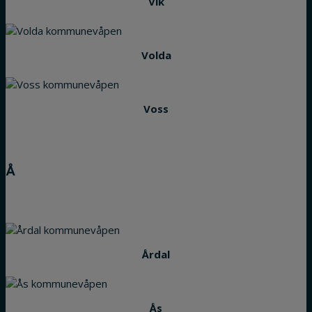
Vik
Volda
Voss
Å
Årdal
Ås