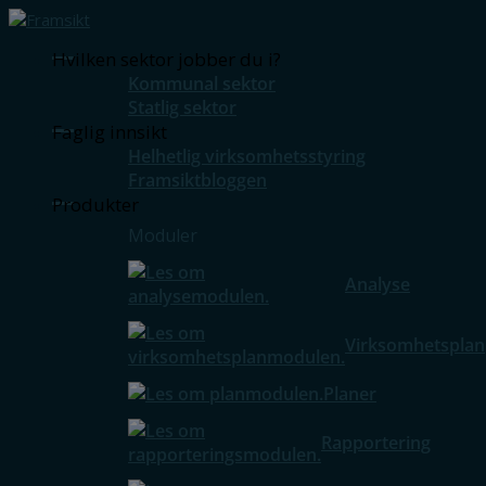
Hvilken sektor jobber du i?
Kommunal sektor
Statlig sektor
Faglig innsikt
Helhetlig virksomhetsstyring
Framsiktbloggen
Produkter
Moduler
Analyse
Virksomhetsplan
Planer
Rapportering