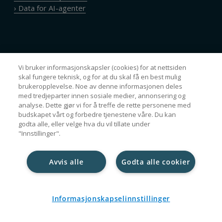
› Data for AI-agenter
Framsikt AS
Vi bruker informasjonskapsler (cookies) for at nettsiden
skal fungere teknisk, og for at du skal få en best mulig
› Om oss
brukeropplevelse. Noe av denne informasjonen deles
med tredjeparter innen sosiale medier, annonsering og
› Åpenhetsloven
analyse. Dette gjør vi for å treffe de rette personene med
› ARP redegjørelse
budskapet vårt og forbedre tjenestene våre. Du kan
› Personvernerklæring
godta alle, eller velge hva du vil tillate under
› Cookie policy
"Innstillinger".
Avvis alle
Godta alle cookier
Nyhetsbrev
Informasjonskapselinnstillinger