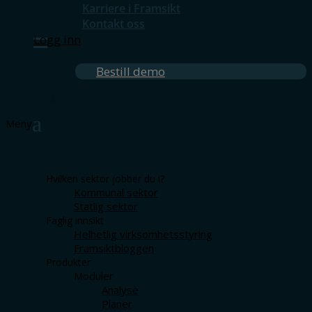
Karriere i Framsikt
Kontakt oss
Logg inn
Bestill demo
Select Page
Hvilken sektor jobber du i?
Kommunal sektor
Statlig sektor
Faglig innsikt
Helhetlig virksomhetsstyring
Framsiktbloggen
Produkter
Moduler
Analyse
Planer