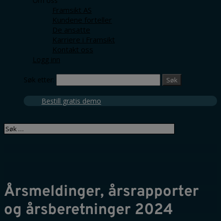
Om oss
Framsikt AS
Kundene forteller
De ansatte
Karriere i Framsikt
Kontakt oss
Logg inn
Søk etter:
Bestill gratis demo
Årsmeldinger, årsrapporter
og årsberetninger 2024