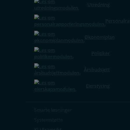
Utredning
Personalra
Økonomiplan
Politiker
Årsbudsjett
Eierstyring
Smarte løsninger
Systemstøtte
KI i Framsikt