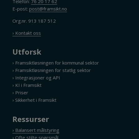
Telefon:
76 20 17 62
E-post:
post@framsikt.no
Org.nr. 913 187 512
› Kontakt oss
Utforsk
› Framsiktløsningen for kommunal sektor
› Framsiktløsningen for statlig sektor
› Integrasjoner og API
› KI i Framsikt
› Priser
› Sikkerhet i Framsikt
Ressurser
› Balansert målstyring
› Ofte stilte spørsmål