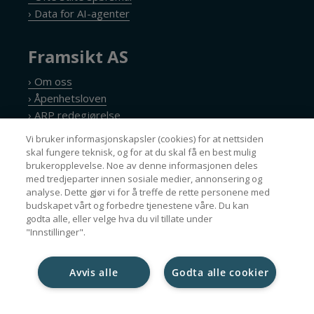
› Data for AI-agenter
Framsikt AS
› Om oss
› Åpenhetsloven
› ARP redegjørelse
› Personvernerklæring
Vi bruker informasjonskapsler (cookies) for at nettsiden
› Cookie policy
skal fungere teknisk, og for at du skal få en best mulig
brukeropplevelse. Noe av denne informasjonen deles
med tredjeparter innen sosiale medier, annonsering og
analyse. Dette gjør vi for å treffe de rette personene med
Nyhetsbrev
budskapet vårt og forbedre tjenestene våre. Du kan
godta alle, eller velge hva du vil tillate under
"Innstillinger".
Avvis alle
Godta alle cookier
Kopibeskyttet © Framsikt AS – Nettside levert av
Nettrakett.no