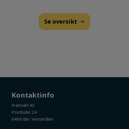
Se oversikt
Kontaktinfo
Framsikt AS
Postboks 24
8469 Bø i Vesterålen