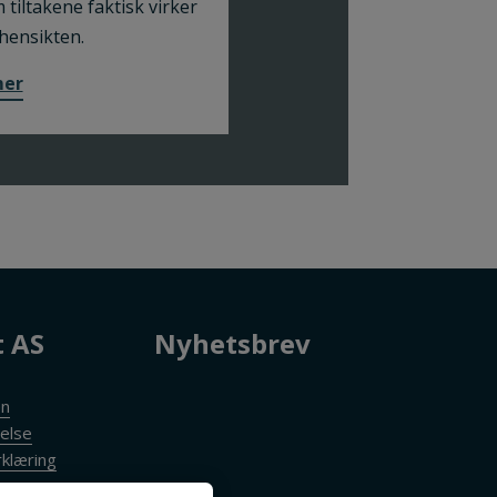
 tiltakene faktisk virker
 hensikten.
mer
t AS
Nyhetsbrev
en
else
klæring