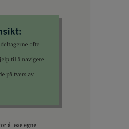
sikt:
deltagerne ofte
elp til å navigere
de på tvers av
for å løse egne