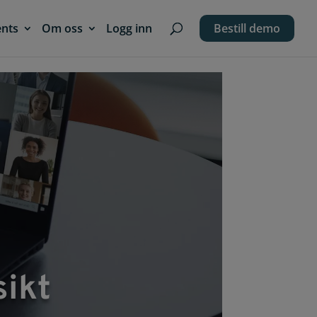
ents
Om oss
Logg inn
Bestill demo
sikt