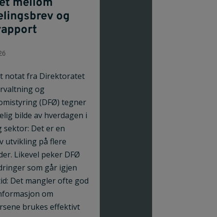
et mellom
delingsbrev og
rapport
26
tt notat fra Direktoratet
orvaltning og
mistyring (DFØ) tegner
elig bilde av hverdagen i
g sektor: Det er en
v utvikling på flere
er. Likevel peker DFØ
dringer som går igjen
tid: Det mangler ofte god
nformasjon om
rsene brukes effektivt