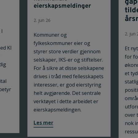
gap
eierskapsmeldinger
til
års
2. jun 26
 I
2. jun 
Kommuner og
fylkeskommuner eier og
ed KI
Et ny
styrer store verdier gjennom
g
for f
selskaper, IKS-er og stiftelser.
dig
økono
For å sikre at disse selskapene
et tyd
drives i tråd med fellesskapets
tal
statli
interesser, er god eierstyring
betyr
positi
helt avgjørende. Det sentrale
områd
verktøyet i dette arbeidet er
utfor
eierskapsmeldingen.
over 
Les mer
nok i
ressu