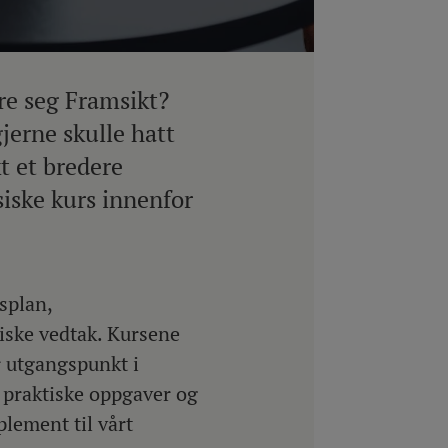
e seg Framsikt?
gjerne skulle hatt
t et bredere
siske kurs innenfor
splan,
tiske vedtak. Kursene
r utgangspunkt i
r praktiske oppgaver og
plement til vårt