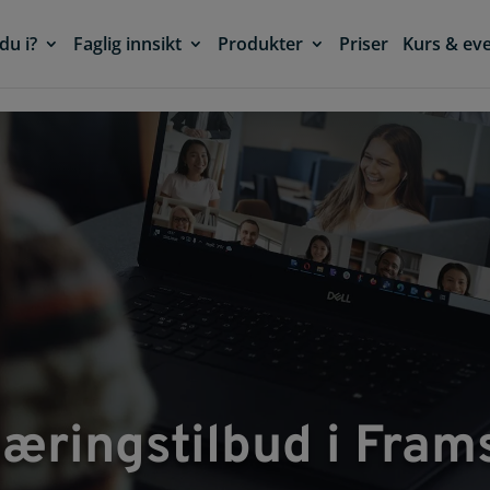
du i?
Faglig innsikt
Produkter
Priser
Kurs & ev
æringstilbud i Fram