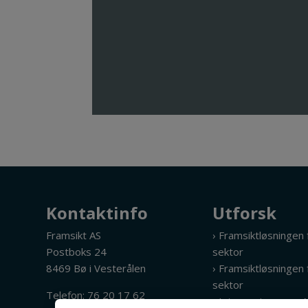
Kontaktinfo
Utforsk
Framsikt AS
› Framsiktløsningen
Postboks 24
sektor
8469 Bø i Vesterålen
› Framsiktløsningen f
sektor
Telefon:
76 20 17 62
› Integrasjoner og 