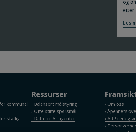
og om
etter
Les 
Ressurser
Framsik
 for kommunal
› Balansert målstyring
› Om oss
› Ofte stilte spørsmål
› Åpenhetslov
or statlig
› Data for AI-agenter
› ARP redegjør
› Personverner
API
› Cookie policy