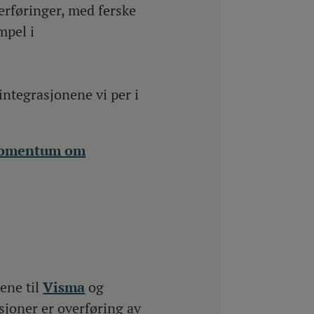
verføringer, med ferske
mpel i
 integrasjonene vi per i
 Momentum om
ene til
Visma
og
sjoner er overføring av