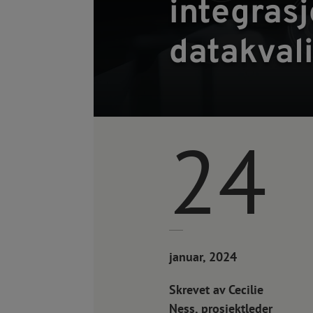
integrasj
datakvali
24
januar, 2024
Skrevet av Cecilie
Ness, p
rosjektleder