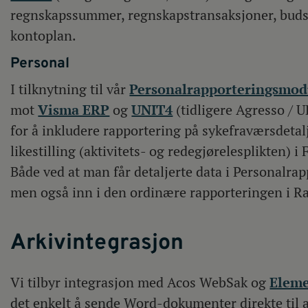
regnskapssummer, regnskapstransaksjoner, budsj
kontoplan.
Personal
I tilknytning til vår
Personalrapporteringsmod
mot
Visma ERP
og
UNIT4
(tidligere Agresso / 
for å inkludere rapportering på sykefraværsdetalj
likestilling (aktivitets- og redegjørelesplikten) 
Både ved at man får detaljerte data i Personalr
men også inn i den ordinære rapporteringen i 
Arkivintegrasjon
Vi tilbyr integrasjon med Acos WebSak og
Eleme
det enkelt å sende Word-dokumenter direkte til a