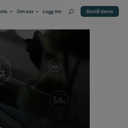
ents
Om oss
Logg inn
Bestill demo