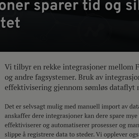
oner sparer tid og si
tet
Vi tilbyr en rekke integrasjoner mellom
og andre fagsystemer. Bruk av integrasjon
effektivisering gjennom sømløs dataflyt
Det er selvsagt mulig med manuell import av dat
anskaffer dere integrasjoner kan dere spare mye 
effektiviserer og automatiserer prosesser og man 
slippe å registrere data to steder. Vi opplever og