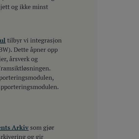
ett og ikke minst
ul
tilbyr vi integrasjon
UBW). Dette åpner opp
er, årsverk og
i Framsiktløsningen.
apporteringsmodulen,
Rapporteringsmodulen.
nts Arkiv
som gjør
rkivering og gir