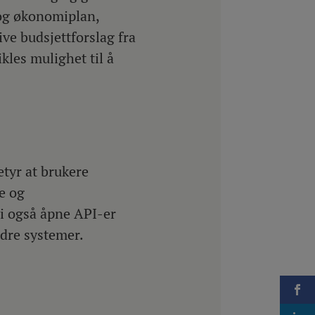
 og økonomiplan,
ve budsjettforslag fra
kles mulighet til å
tyr at brukere
le og
vi også åpne API-er
ndre systemer.