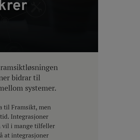
krer
 Framsiktløsningen
er bidrar til
 mellom systemer.
a til Framsikt, men
tid. Integrasjoner
vil i mange tilfeller
så at integrasjoner