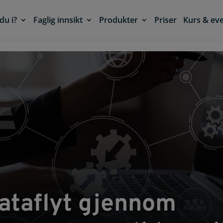
du i?
Faglig innsikt
Produkter
Priser
Kurs & ev
ataflyt gjennom