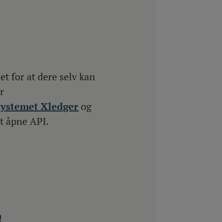
t for at dere selv kan
r
ystemet Xledger
og
rt åpne API.
!