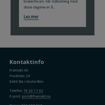
brukerforum. Vår målsetning med
disse dagene er å...
Les mer
Kontaktinfo
Framsikt AS
Postboks 24
8469 Bø i Vesterålen
Telefon:
76 20 17 62
E-post:
post@framsikt.no