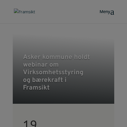
Asker kommune holdt
webinar om
Virksomhetsstyring
og bærekraft i
Framsikt
19