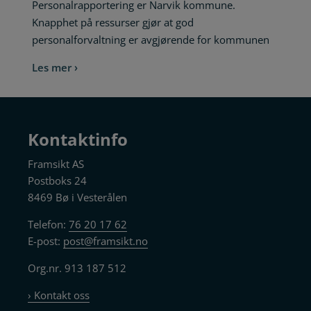
Personalrapportering er Narvik kommune.
Knapphet på ressurser gjør at god
personalforvaltning er avgjørende for kommunen
Les mer ›
Kontaktinfo
Framsikt AS
Postboks 24
8469 Bø i Vesterålen
Telefon:
76 20 17 62
E-post:
post@framsikt.no
Org.nr. 913 187 512
› Kontakt oss