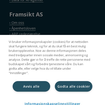
Framsikt AS
› Om oss
› Åpenhetsloven
› ARP redegjørelse
› Personvernerklæring
Vi bruker informasjonskapsler (cookies) for at nettsiden
› Cookie policy
skal fungere teknisk, og for at du skal få en best mulig
brukeropplevelse. Noe av denne informasjonen deles
med tredjeparter innen sosiale medier, annonsering og
analyse. Dette gjør vi for å treffe de rette personene med
Nyhetsbrev
budskapet vårt og forbedre tjenestene våre. Du kan
godta alle, eller velge hva du vil tillate under
"Innstillinger".
Avvis alle
Godta alle cookier
Kopibeskyttet © Framsikt AS – Nettside levert av
Nettrakett.no
Informasjonskapselinnstillinger