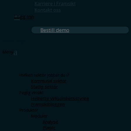
Karriere i Framsikt
Kontakt oss
Logg inn
Bestill demo
Select Page
Hvilken sektor jobber du i?
Kommunal sektor
Statlig sektor
Faglig innsikt
Helhetlig virksomhetsstyring
Framsiktbloggen
Produkter
Moduler
Analyse
Planer