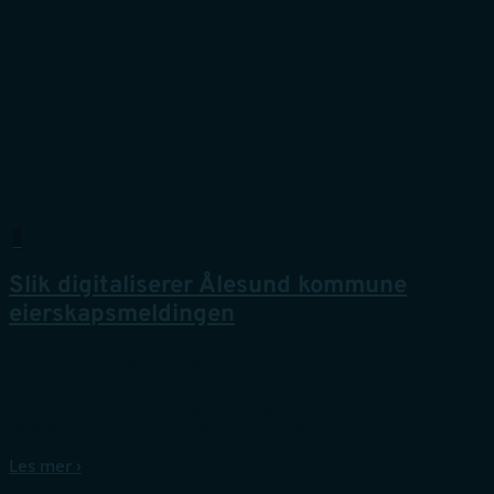
Les mer fra Framsiktbloggen
Slik digitaliserer Ålesund kommune
eierskapsmeldingen
For Ålesund kommune har god oversikt over
kommunens eierskap lenge vært en viktig del av
arbeidet med eierstyring. Samtidig opplevde
kommunen at den tradisjonelle eierskapsmeldingen...
Les mer ›