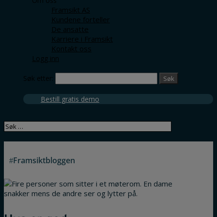
Om oss
Framsikt AS
Kundene forteller
De ansatte
Karriere i Framsikt
Kontakt oss
Logg inn
Søk etter:
Bestill gratis demo
Framsiktbloggen