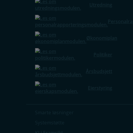
Utredning
Personalra
Økonomiplan
Politiker
Årsbudsjett
Eierstyring
Smarte løsninger
Systemstøtte
KI i Framsikt