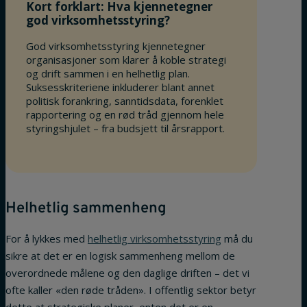
Kort forklart: Hva kjennetegner
god virksomhetsstyring?
God virksomhetsstyring kjennetegner
organisasjoner som klarer å koble strategi
og drift sammen i en helhetlig plan.
Suksesskriteriene inkluderer blant annet
politisk forankring, sanntidsdata, forenklet
rapportering og en rød tråd gjennom hele
styringshjulet – fra budsjett til årsrapport.
Helhetlig sammenheng
For å lykkes med
helhetlig virksomhetsstyring
må du
sikre at det er en logisk sammenheng mellom de
overordnede målene og den daglige driften – det vi
ofte kaller «den røde tråden». I offentlig sektor betyr
dette at strategiske planer, enten det er en