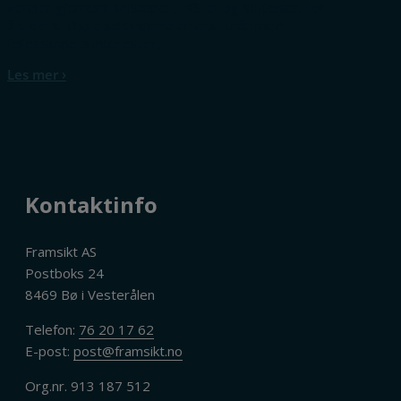
verdier gjennom selskaper, IKS-er og stiftelser. For
å sikre at disse selskapene drives i tråd med
fellesskapets interesser,...
Les mer ›
Kontaktinfo
Framsikt AS
Postboks 24
8469 Bø i Vesterålen
Telefon:
76 20 17 62
E-post:
post@framsikt.no
Org.nr. 913 187 512