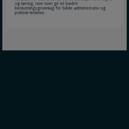
og læring, noe som gir et bedre
beslutningsgrunnlag for både administrativ og
politisk ledelse.
Meld deg på vårt nyhetsbrev
Få siste nytt fra Framsiktbloggen rett i innboksen!