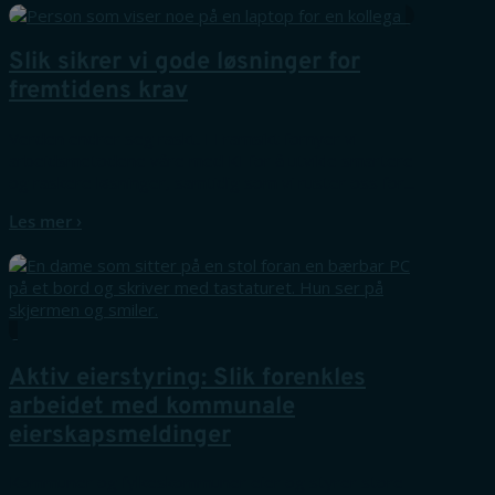
Slik sikrer vi gode løsninger for
fremtidens krav
Verden endrer seg raskt. I Framsikt fornyer vi
arbeidsmetodene våre med KI for å utvikle smartere
og raskere løsninger, samtidig som vi ruster oss for...
Les mer ›
Aktiv eierstyring: Slik forenkles
arbeidet med kommunale
eierskapsmeldinger
Kommuner og fylkeskommuner eier og styrer store