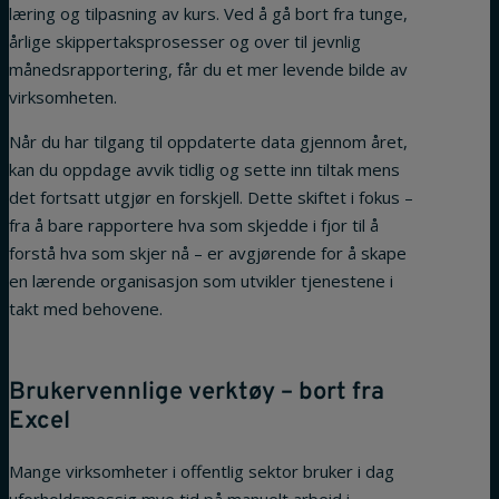
læring og tilpasning av kurs. Ved å gå bort fra tunge,
årlige skippertaksprosesser og over til jevnlig
månedsrapportering, får du et mer levende bilde av
virksomheten.
Når du har tilgang til oppdaterte data gjennom året,
kan du oppdage avvik tidlig og sette inn tiltak mens
det fortsatt utgjør en forskjell. Dette skiftet i fokus –
fra å bare rapportere hva som skjedde i fjor til å
forstå hva som skjer nå – er avgjørende for å skape
en lærende organisasjon som utvikler tjenestene i
takt med behovene.
Brukervennlige verktøy – bort fra
Excel
Mange virksomheter i offentlig sektor bruker i dag
uforholdsmessig mye tid på manuelt arbeid i