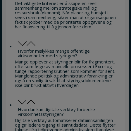
Det viktigste kriteriet er å skape en reell
sammenheng mellom strategiske mål og
ressursbruk (økonomi). Når planer og budsjett
sees i sammenheng, sikrer man at organisasjonen
faktisk jobber med de prioriterte oppgavene og
har finansiering til å gjennomføre dem.
Hvorfor mislykkes mange offentlige
virksomheter med styringen?
Mange opplever at styringen blir for fragmentert,
ofte som følge av manuelle prosesser i Excel og
tunge rapporteringsrutiner som kommer for sent.
Manglende politisk og administrativ forankring er
også en vanlig årsak til at styringsdokumentene
ikke blir brukt aktivt i hverdagen.
Hvordan kan digitale verktøy forbedre
virksomhetsstyringen?
Digitale verktøy automatiserer datainnsamlingen
og gir ledere tilgang til sanntidsdata. Dette flytter
fokuset fra tidkrevende administrasjon til analyse