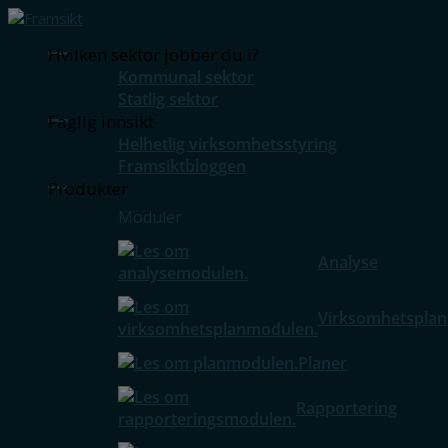
Hvilken sektor jobber du i?
Kommunal sektor
Statlig sektor
Faglig innsikt
Helhetlig virksomhetsstyring
Framsiktbloggen
Produkter
Moduler
Analyse
Virksomhetsplan
Planer
Rapportering