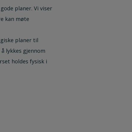
gode planer. Vi viser
ere kan møte
iske planer til
r å lykkes gjennom
set holdes fysisk i