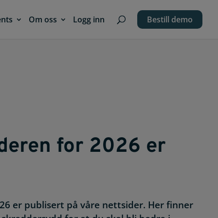
ents
Om oss
Logg inn
Bestill demo
deren for 2026 er
6 er publisert på våre nettsider. Her finner