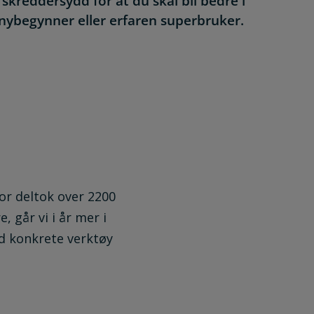
kreddersydd for at du skal bli bedre i
 nybegynner eller erfaren superbruker.
jor deltok over 2200
 går vi i år mer i
ed konkrete verktøy