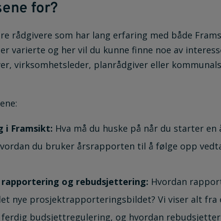
ene for?
åre rådgivere som har lang erfaring med både Fra
r varierte og her vil du kunne finne noe av interess
r, virksomhetsleder, planrådgiver eller kommunalsj
ene:
g i Framsikt:
Hva må du huske på når du starter en 
vordan du bruker årsrapporten til å følge opp vedtak
 rapportering og rebudsjettering:
Hvordan rappor
det nye prosjektrapporteringsbildet? Vi viser alt fra
 ferdig budsjettregulering, og hvordan rebudsjettere