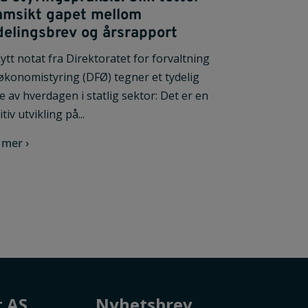
amsikt gapet mellom
ldelingsbrev og årsrapport
nytt notat fra Direktoratet for forvaltning
økonomistyring (DFØ) tegner et tydelig
de av hverdagen i statlig sektor: Det er en
tiv utvikling på...
 mer ›
t AS
Nyhetsbrev