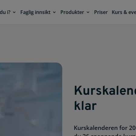
du i?
Faglig innsikt
Produkter
Priser
Kurs & ev
Kurskalen
klar
Kurskalenderen for 202