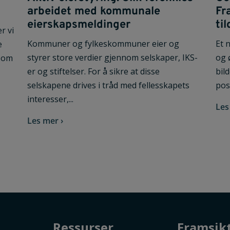
arbeidet med kommunale
Fr
eierskapsmeldinger
ti
r vi
Kommuner og fylkeskommuner eier og
Et 
e
styrer store verdier gjennom selskaper, IKS-
og 
 som
er og stiftelser. For å sikre at disse
bil
selskapene drives i tråd med fellesskapets
posi
interesser,...
Les
Les mer ›
Ressurser
Framsik