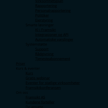
Virksomhetsplan
Rapportering
Personalrapportering
Politiker
Eierstyring
Smarte løsninger
KI i Framsikt
Integrasjoner og API
Automatiske varslinger
Systemstøtte
Support
Rådgivning
Tjenesteabonnement
Priser
Kurs & eventer
Kurs
Gratis webinar
Eventer for statlige virksomheter
Framsiktkonferansen
Om oss
Framsikt AS
Kundene forteller
De ansatte