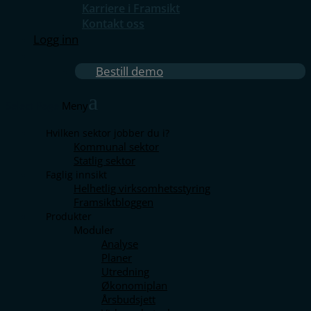
Karriere i Framsikt
Kontakt oss
Logg inn
Bestill demo
Select Page
Hvilken sektor jobber du i?
Kommunal sektor
Statlig sektor
Faglig innsikt
Helhetlig virksomhetsstyring
Framsiktbloggen
Produkter
Moduler
Analyse
Planer
Utredning
Økonomiplan
Årsbudsjett