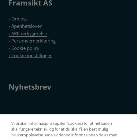
Framsikt AS
› Om oss
› Åpenhetsloven
› ARP redegjørelse
› Personvernerklæring
› Cookie policy
Nyhetsbrev
Vi bruker informasjonskapsler (cookies) for at nettsiden
Kopibeskyttet © Framsikt AS – Nettside levert av
Nettrakett.no
skal fungere teknisk, og for at du skal få en best mulig
brukeropplevelse. Noe av denne informasjonen deles med