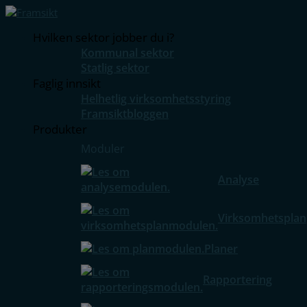
Hvilken sektor jobber du i?
Kommunal sektor
Statlig sektor
Faglig innsikt
Helhetlig virksomhetsstyring
Framsiktbloggen
Produkter
Moduler
Analyse
Virksomhetsplan
Planer
Rapportering