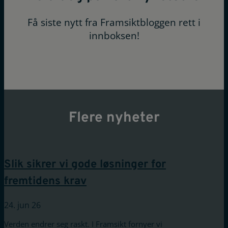
Få siste nytt fra Framsiktbloggen rett i
innboksen!
Flere nyheter
Slik sikrer vi gode løsninger for
fremtidens krav
24. jun 26
Verden endrer seg raskt. I Framsikt fornyer vi