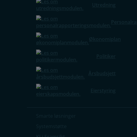
Utredning
Personalra
Økonomiplan
Politiker
Årsbudsjett
Eierstyring
Smarte løsninger
Systemstøtte
KI i Framsikt