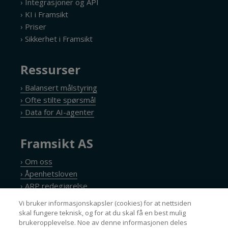
› Integrasjoner og API
› KI i Framsikt
› Priser
› Sikkerhet i Framsikt
Ressurser
› Balansert målstyring
› Ofte stilte spørsmål
› Data for AI-agenter
Framsikt AS
› Om oss
› Åpenhetsloven
› ARP redegjørelse
› Personvernerklæring
Vi bruker informasjonskapsler (cookies) for at nettsiden
› Cookie policy
skal fungere teknisk, og for at du skal få en best mulig
brukeropplevelse. Noe av denne informasjonen deles