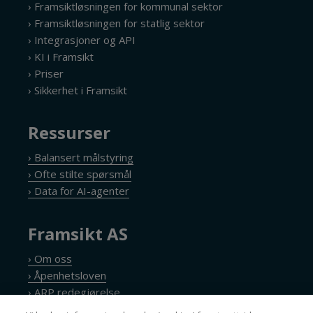
› Framsiktløsningen for kommunal sektor
› Framsiktløsningen for statlig sektor
› Integrasjoner og API
› KI i Framsikt
› Priser
› Sikkerhet i Framsikt
Ressurser
› Balansert målstyring
› Ofte stilte spørsmål
› Data for AI-agenter
Framsikt AS
› Om oss
› Åpenhetsloven
› ARP redegjørelse
› Personvernerklæring