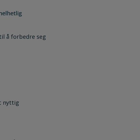
helhetlig
l å forbedre seg
t nyttig