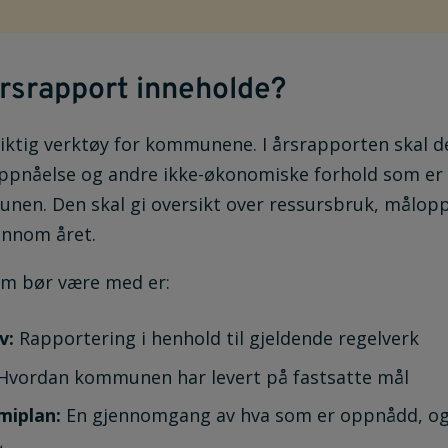
årsrapport inneholde?
iktig verktøy for kommunene. I årsrapporten skal d
pnåelse og andre ikke-økonomiske forhold som er 
nen. Den skal gi oversikt over ressursbruk, målop
jennom året.
om bør være med er:
v:
Rapportering i henhold til gjeldende regelverk
Hvordan kommunen har levert på fastsatte mål
miplan:
En gjennomgang av hva som er oppnådd, og