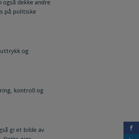
en også dekke andre
s på politiske
 uttrykk og
ing, kontroll og
å gi et bilde av