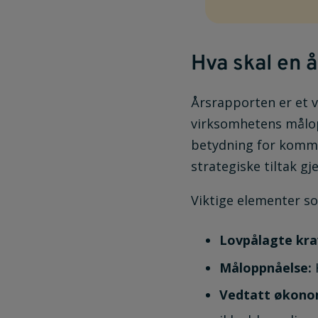
Hva skal en 
Årsrapporten er et v
virksomhetens målop
betydning for kommu
strategiske tiltak g
Viktige elementer s
Lovpålagte kra
Måloppnåelse:
Vedtatt økono