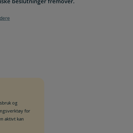
iske beslutninger fremover.
ndere
sbruk og
ingsverktøy for
n aktivt kan