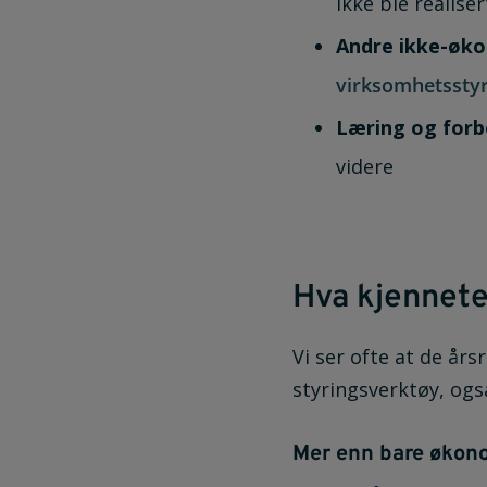
ikke ble realiser
Andre ikke-øko
virksomhetsstyr
Læring og forb
videre
Hva kjennete
Vi ser ofte at de års
styringsverktøy, og
Mer enn bare økon