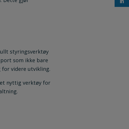
. Dette gjør
ullt styringsverktøy
pport som ikke bare
or videre utvikling.
t nyttig verktøy for
altning.