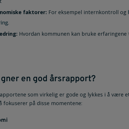
t
nomiske faktorer:
For eksempel internkontroll og
ing
.
edring:
Hvordan kommunen kan bruke erfaringene ti
gner en god årsrapport?
rapportene som virkelig er gode og lykkes i å være e
så fokuserer på disse momentene:
omi