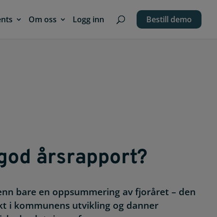
ents
Om oss
Logg inn
Bestill demo
god årsrapport?
enn bare en oppsummering av fjoråret – den
sikt i kommunens utvikling og danner