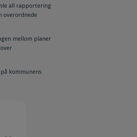
mle all rapportering
en overordnede
engen mellom planer
 over
alt på kommunens