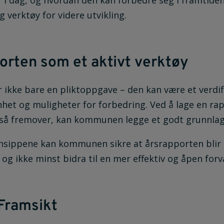
i dag, og hvordan den kan forbedre seg i framtiden
ig verktøy for videre utvikling.
orten som et aktivt verktøy
 ikke bare en pliktoppgave – den kan være et verdif
nhet og muligheter for forbedring. Ved å lage en ra
så fremover, kan kommunen legge et godt grunnlag f
insippene kan kommunen sikre at årsrapporten blir e
og ikke minst bidra til en mer effektiv og åpen forv
 Framsikt