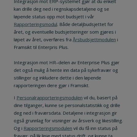
Integrasjon mot ERP-systemet gjør at du enkelt
kan drille deg ned i regnskapsdetaljene og se
løpende status opp mot budsjett i vår
Rapporteringsmodul
. Både detaljbudsjettet for
året, og eventuelle budsjetteringer som gjøres i
løpet av året, overføres fra
Årsbudsjettmodulen
i
Framsikt til Enterpris Plus.
Integrasjon mot HR–delen av Enterprise Plus gjør
det også mulig å hente inn data på sykefravær og
stillinger og inkludere dette i den løpende
rapporteringen dere gjør i Framsikt.
I
Personalrapporteringsmodulen
vil du, basert på
dine tilganger, kunne se personalstatistikk og drille
deg ned i fraværsdata. Detaljene i integrasjon gir
også grunnlag for visninger av årsverk og likestilling.
Og i
Rapporteringsmodulen
vil du få inn status på
fravær, på lik linje med status drift, og kunne ta